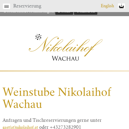
Gerne finden Sie hier nähere Details zu unseren
Reservierung
English
Datenschutzbestimmungen.
Details
Schließen
Weinstube Nikolaihof
Wachau
Anfragen und Tischreservierungen gerne unter
oder +43273282901
gast(at)nikolaihof.at