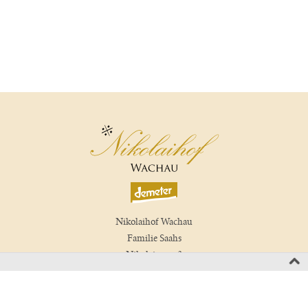
Nikolaihof Wachau
Familie Saahs
Nikolaigasse 3
3512 Mautern, Wachau
Austria
T +43 2732 829 01