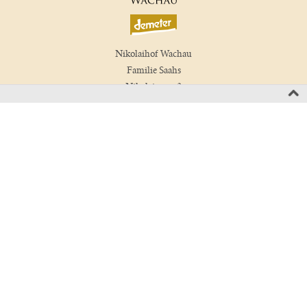
Nikolaihof Wachau
Familie Saahs
Nikolaigasse 3
3512 Mautern, Wachau
Austria
T +43 2732 829 01
wein(at)nikolaihof.at
Kontakt
Newsletter
Impressum
Presse
Medienecho