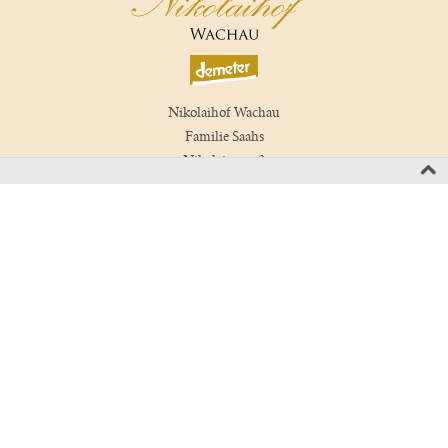
Nikolaihof Wachau
Familie Saahs
Nikolaigasse 3
3512 Mautern, Wachau
Austria
T +43 2732 829 01
wein(at)nikolaihof.at
Kontakt
Newsletter
Impressum
Presse