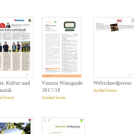
t, Kultur und
Vinaria Wineguide
Weltrekordpresse
narik
2017/18
Artikel lesen
el lesen
Artikel lesen