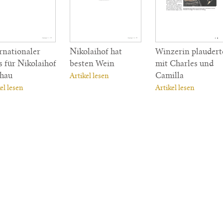
rnationaler
Nikolaihof hat
Winzerin plaudert
s für Nikolaihof
besten Wein
mit Charles und
hau
Camilla
Artikel lesen
el lesen
Artikel lesen