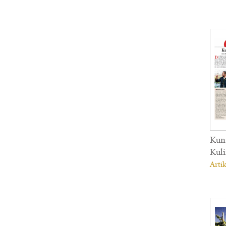
Kuns
Kuli
Artik