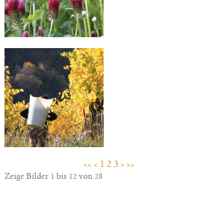
1
2
3
<<
<
>
>>
Zeige Bilder
bis
von
1
12
28