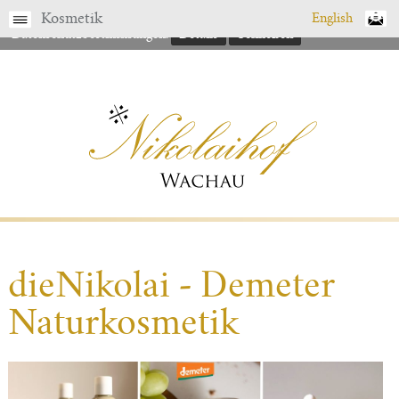
Gerne finden Sie hier nähere Details zu unseren
Kosmetik
English
Datenschutzbestimmungen.
Details
Schließen
dieNikolai - Demeter
Naturkosmetik