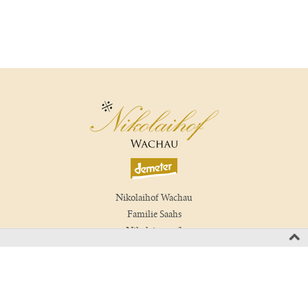
Nikolaihof Wachau
Familie Saahs
Nikolaigasse 3
3512 Mautern, Wachau
Austria
T +43 2732 829 01
wein(at)nikolaihof.at