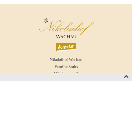
Nikolaihof Wachau
Familie Saahs
Nikolaigasse 3
3512 Mautern, Wachau
Austria
T +43 2732 829 01
wein(at)nikolaihof.at
Kontakt
Newsletter