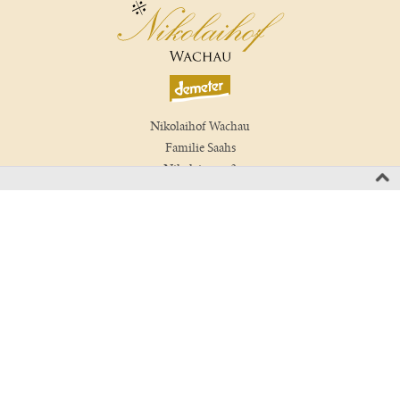
Nikolaihof Wachau
Familie Saahs
Nikolaigasse 3
3512 Mautern, Wachau
Austria
T +43 2732 829 01
wein(at)nikolaihof.at
Kontakt
Newsletter
Impressum